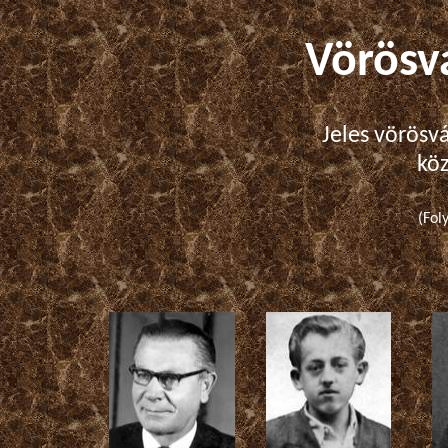
Vörösv
Jeles
vörösvá
kö
(Fol